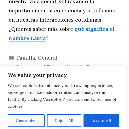
nuestra vida social, subrayando la
importancia de la conciencia y la reflexión
en nuestras interacciones cotidianas.
¿Quieres saber más sobre
qué significa el
nombre Laura
?
Categorías
Familia
,
General
Laura en el Escenario de la Danza:
We value your privacy
Estrellas y Visionarias
Laura en la Literatura: Un Recorrido
We use cookies to enhance your browsing experience,
serve personalized ads or content, and analyze our
desde lo Clásico a lo Moderno
traffic. By clicking "Accept All", you consent to our use of
cookies.
Customize
Reject All
Accept All
AVISO LEGAL, POLITICA DE PRIVACIDAD, COOKIES