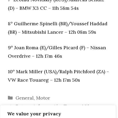
(D) – BMW X3 CC – 11h 58m 54s
8º Guilherme Spinelli (BR)/Youssef Haddad
(BR) – Mitsubishi Lancer – 12h 08m 59s
9º Joan Roma (E)/Gilles Picard (F) – Nissan
Overdrive – 12h 17m 46s
10º Mark Miller (USA)/Ralph Pitchford (ZA) –
VW Race Touareg – 12h 17m 50s
Categorías
General
,
Motor
Fotos e información: Tommy Milner
We value your privacy
visita M GmbH en Garching