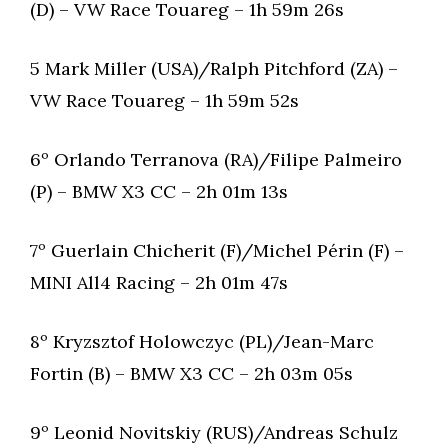
(D) – VW Race Touareg – 1h 59m 26s
5 Mark Miller (USA)/Ralph Pitchford (ZA) –
VW Race Touareg – 1h 59m 52s
6º Orlando Terranova (RA)/Filipe Palmeiro
(P) – BMW X3 CC – 2h 01m 13s
7º Guerlain Chicherit (F)/Michel Périn (F) –
MINI All4 Racing – 2h 01m 47s
8º Kryzsztof Holowczyc (PL)/Jean-Marc
Fortin (B) – BMW X3 CC – 2h 03m 05s
9º Leonid Novitskiy (RUS)/Andreas Schulz