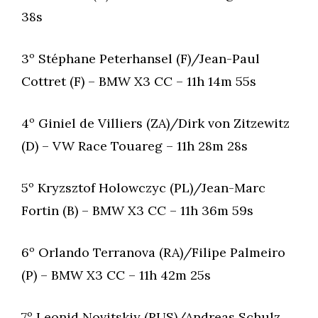
38s
3º Stéphane Peterhansel (F)/Jean-Paul
Cottret (F) – BMW X3 CC – 11h 14m 55s
4º Giniel de Villiers (ZA)/Dirk von Zitzewitz
(D) – VW Race Touareg – 11h 28m 28s
5º Kryzsztof Holowczyc (PL)/Jean-Marc
Fortin (B) – BMW X3 CC – 11h 36m 59s
6º Orlando Terranova (RA)/Filipe Palmeiro
(P) – BMW X3 CC – 11h 42m 25s
7º Leonid Novitskiy (RUS)/Andreas Schulz