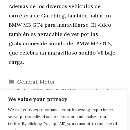
Además de los diversos vehículos de
carretera de Garching, también había un
BMW M3 GT4 para maravillarse. El vídeo
también es agradable de ver por las
grabaciones de sonido del BMW M3 GTS,
que celebra un maravilloso sonido V8 bajo
carga.
Categorías
General
,
Motor
Dakar 2011, Día 5: BMW gana sobre dos y
We value your privacy
cuatro ruedas
[actualizado] NAIAS 2011: Primeras
We use cookies to enhance your browsing experience,
serve personalized ads or content, and analyze our
buenas imágenes del BMW Serie 1 M Coupé
traffic. By clicking "Accept All", you consent to our use of