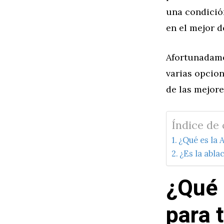
una condición
en el mejor de
Afortunadamen
varias opcion
de las mejore
Índice de
¿Qué es la 
¿Es la abla
¿Qué 
para t