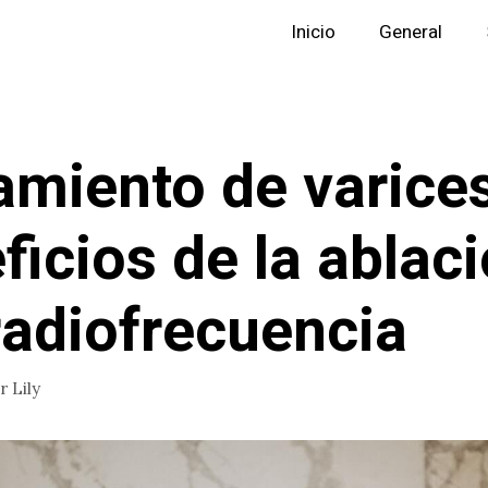
Inicio
General
amiento de varices
ficios de la ablac
radiofrecuencia
or
Lily