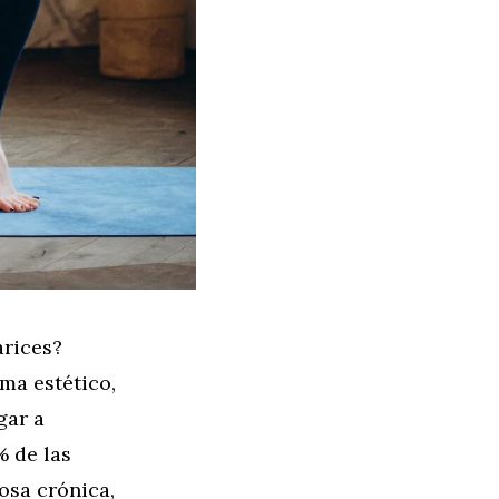
arices?
ma estético,
gar a
% de las
osa crónica,