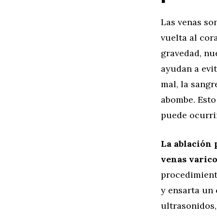
Las venas so
vuelta al cor
gravedad, nu
ayudan a evit
mal, la sangr
abombe. Esto
puede ocurrir
La ablación 
venas varico
procedimient
y ensarta un 
ultrasonidos,