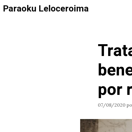
Saltar
Paraoku Leloceroima
al
contenido
Trat
bene
por 
07/08/2020
p