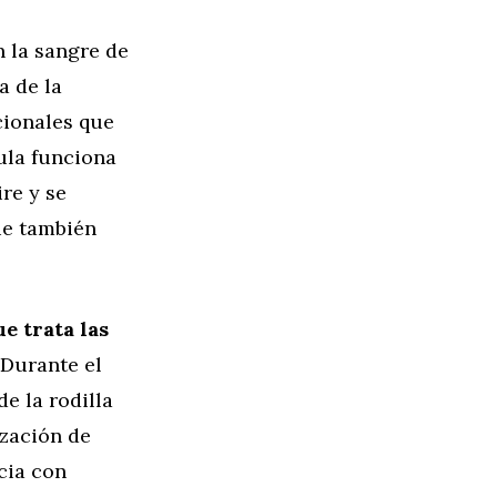
 la sangre de
a de la
cionales que
ula funciona
re y se
ue también
e trata las
 Durante el
e la rodilla
ización de
cia con