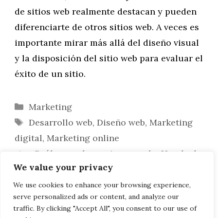
de sitios web realmente destacan y pueden
diferenciarte de otros sitios web. A veces es
importante mirar más allá del diseño visual
y la disposición del sitio web para evaluar el
éxito de un sitio.
Categorías
Marketing
Etiquetas
Desarrollo web
,
Diseño web
,
Marketing
digital
,
Marketing online
¿Cuáles son los mejores coche Honda de
We value your privacy
segunda mano?
¿Cuánto cuesta un coche de segunda
We use cookies to enhance your browsing experience,
serve personalized ads or content, and analyze our
mano?
traffic. By clicking "Accept All", you consent to our use of